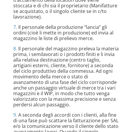
tracciamento della location dove viene
stoccata e di chi sia il proprietario (Manifatture
se acquistato, o il singolo cliente se in c/to
lavorazione).
7.
Il personale della produzione “lancia” gli
ordini (cioè li mette in produzione) ed invia al
magazzino le liste di prelievo merce.
8.
Il personale del magazzino preleva la materia
prima, i semilavorati o i prodotti finiti e li invia
alla relativa destinazione (centro taglio,
artigiani esterni, cliente, fornitore) a seconda
del ciclo produttivo della commessa. Ad ogni
movimento della merce o stato di
avanzamento di una fase del ciclo corrisponde
anche un passaggio virtuale di merce tra i vari
magazzini e il WIP, in modo che tutto venga
valorizzato con la massima precisione e senza
perdersi alcun passaggio.
9.
A seconda degli accordi con i clienti, alla fine
di una fase può scattare la fatturazione per SAL
e/o la comunicazione verso il cliente dello stato
avanzamento lavori. Quando il singolo